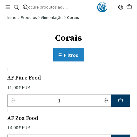
🚚 Portugal Continental: Portes Grátis desde 149,90€ (Envio extresso: 14,90€)
Ler mais
Início
Produtos
Alimentação
Corais
Corais
Filtros
|
AF Pure Food
11,00€ EUR
Quantidade
|
AF Zoa Food
14,00€ EUR