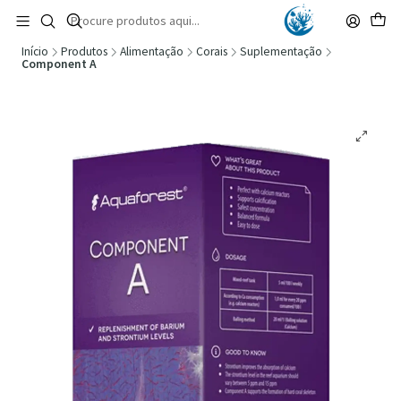
🚚 Portugal Continental: Portes Grátis desde 149,90€ (Envio extresso: 14,90€)
Ler mais
Início
Produtos
Alimentação
Corais
Suplementação
Component A