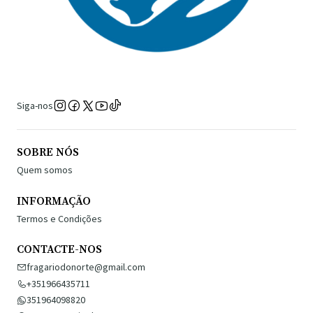
Siga-nos
SOBRE NÓS
Quem somos
INFORMAÇÃO
Termos e Condições
CONTACTE-NOS
fragariodonorte@gmail.com
+351966435711
351964098820