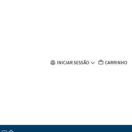
s
 strong
INICIAR SESSÃO
CARRINHO
ar ao Carrinho
Comprar agora
s
ções