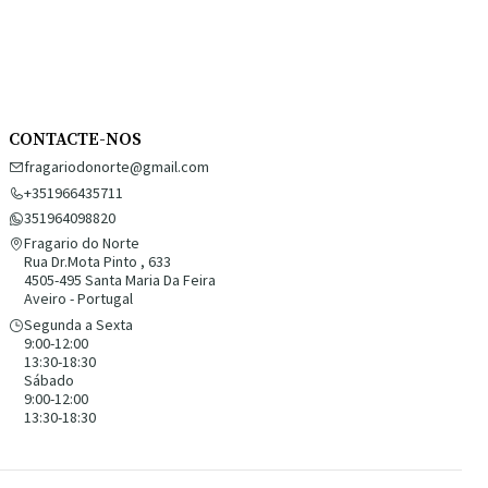
CONTACTE-NOS
fragariodonorte@gmail.com
+351966435711
351964098820
Fragario do Norte
Rua Dr.Mota Pinto , 633
4505-495 Santa Maria Da Feira
Aveiro - Portugal
Segunda a Sexta
9:00-12:00
13:30-18:30
Sábado
9:00-12:00
13:30-18:30