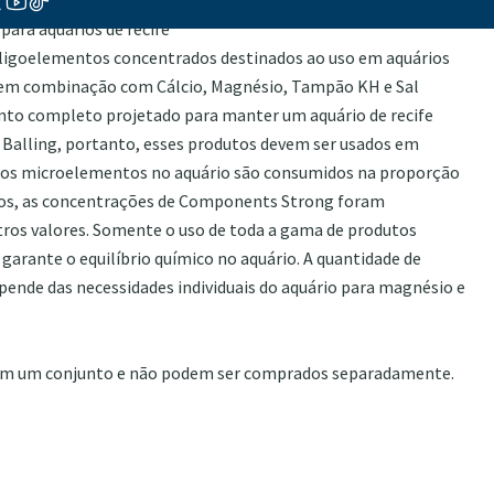
ara aquários de recife
goelementos concentrados destinados ao uso em aquários
 em combinação com Cálcio, Magnésio, Tampão KH e Sal
unto completo projetado para manter um aquário de recife
alling, portanto, esses produtos devem ser usados ​​em
ue os microelementos no aquário são consumidos na proporção
os, as concentrações de Components Strong foram
ros valores. Somente o uso de toda a gama de produtos
 garante o equilíbrio químico no aquário. A quantidade de
ende das necessidades individuais do aquário para magnésio e
m um conjunto e não podem ser comprados separadamente.