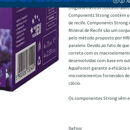
Produtos
Marcas
Base de conhecimento
Projetos
Contactos
Oligoelementos concentrados p
Components Strong contém oli
de recife. Components Strong
Mineral de Recife são um conj
pelo método proposto por HW B
paralelo. Devido ao fato de q
correta com os macroelement
desenvolvidas com base em out
Aquaforest garante a eficácia e
microelementos fornecidos dep
cálcio.
Os componentes Strong vêm e
Definir