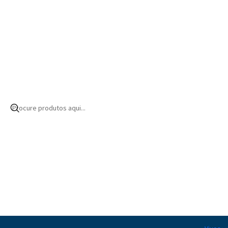
Início
Produtos
Alimentação
Corais
Suplementação
Component 