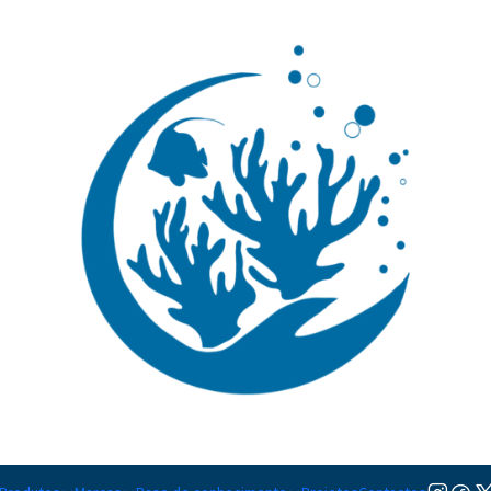
🚚 Portugal Continental: Portes Grátis desde 149,90€ (Envio extresso: 14,90€)
Ler mai
strong
|
Component
TAMANHO
4*75ml
4*250ml
Adicion
Quantidade
Adicionar à lista de favorito
Mostrar stock das localiza
DESCRIÇÃO