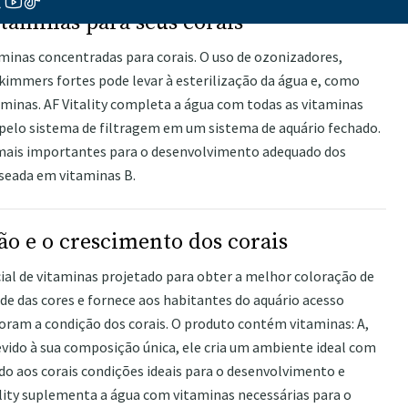
taminas para seus corais
nas concentradas para corais. O uso de ozonizadores,
skimmers fortes pode levar à esterilização da água e, como
taminas. AF Vitality completa a água com todas as vitaminas
 pelo sistema de filtragem em um sistema de aquário fechado.
 mais importantes para o desenvolvimento adequado dos
aseada em vitaminas B.
ão e o crescimento dos corais
cial de vitaminas projetado para obter a melhor coloração de
ade das cores e fornece aos habitantes do aquário acesso
oram a condição dos corais. O produto contém vitaminas: A,
 Devido à sua composição única, ele cria um ambiente ideal com
o aos corais condições ideais para o desenvolvimento e
lity suplementa a água com vitaminas necessárias para o