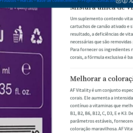
Produtos
Marcas
Base de conhecimento
Projetos
Contactos
Mistura única de vi
Um suplemento contendo vitami
cartuchos de carvão ativado e 
resultado, a deficiências de vi
necessárias que são removidas
Para fornecer os ingredientes
corais, a fórmula exclusiva é b
Melhorar a coloraç
AF Vitality é um conjunto espe
corais. Ele aumenta a intensid
contínuo a vitaminas que melh
B1, B2, B6, B12, C, D3, E e K3.
parâmetros estáveis, fornecend
coloração maravilhosa. AF Vita