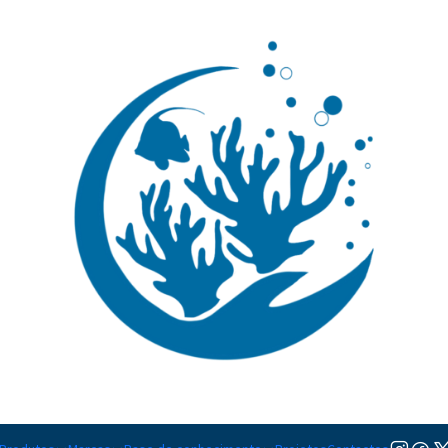
🚚 Portugal Continental: Portes Grátis desde 149,90€ (Envio extresso: 14,90€)
Ler mai
|
Af Vitality
TAMANHO
10ml
50ml
Adicion
Quantidade
Adicionar à lista de favorito
Mostrar stock das localiza
DESCRIÇÃO