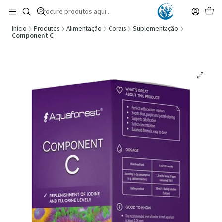
🚚 Portugal Continental: Portes Grátis desde 149,90€ (Envio extresso: 14,90€)
Ler mais
Início
Produtos
Alimentação
Corais
Suplementação
Component C