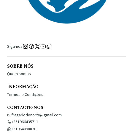
Siga-nos
SOBRE NÓS
Quem somos
INFORMAÇÃO
Termos e Condições
CONTACTE-NOS
fragariodonorte@gmail.com
+351966435711
351964098820