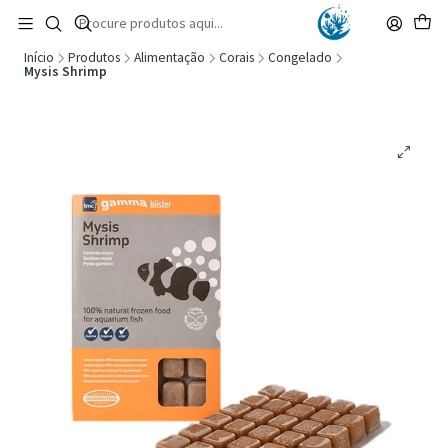
🚚 Portugal Continental: Portes Grátis desde 149,90€ (Envio extresso: 14,90€)
Ler mais
Início
Produtos
Alimentação
Corais
Congelado
Mysis Shrimp