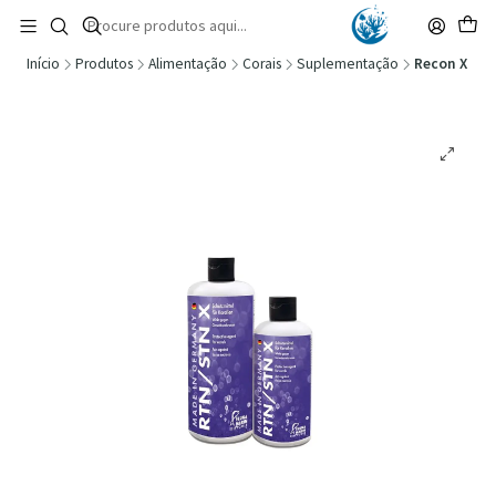
🚚 Portugal Continental: Portes Grátis desde 149,90€ (Envio extresso: 14,90€)
Ler mais
Início
Produtos
Alimentação
Corais
Suplementação
Recon X