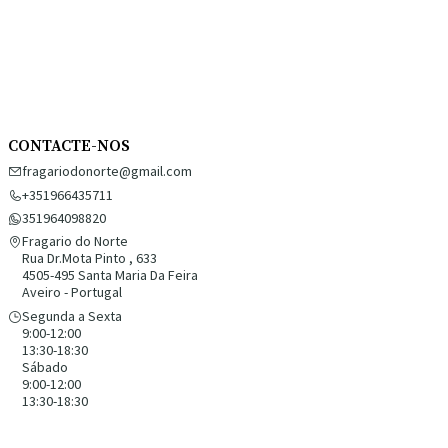
CONTACTE-NOS
fragariodonorte@gmail.com
+351966435711
351964098820
Fragario do Norte
Rua Dr.Mota Pinto , 633
4505-495 Santa Maria Da Feira
Aveiro - Portugal
Segunda a Sexta
9:00-12:00
13:30-18:30
Sábado
9:00-12:00
13:30-18:30