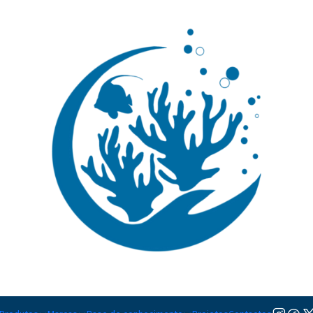
🚚 Portugal Continental: Portes Grátis desde 149,90€ (Envio extresso: 14,90€)
Ler mai
ty
|
Coral Vital
TAMANHO
50 ml
Adicion
Quantidade
Adicionar à lista de favorito
Mostrar stock das localiza
DESCRIÇÃO