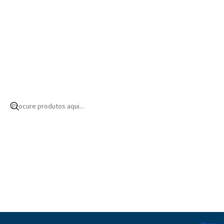
Início
Produtos
Alimentação
Corais
Suplementação
Coral Vitali