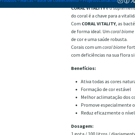
Produtos
Marcas
Base de conhecimento
Projetos
Contactos
CORAL VITALITY
é o suplemento
do coral é a chave para a vitali
Com
CORAL VITALITY
, as bact
de forma ideal. Um
coral biome
de cor e uma saúde robusta.
Corais com um
coral biome
fort
com deficiências na sua flora s
Benefícios:
Ativa todas as cores natur
Formação de cor estável
Melhor aclimatação dos c
Promove especialmente os
Reduz eficazmente o nível
Dosagem:
1 gota / 100 litros / diariament