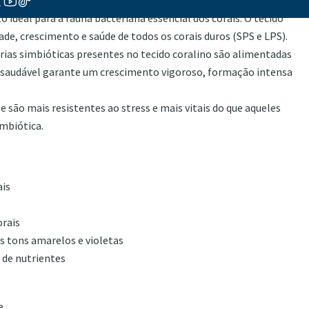
 ideal para a fauna bacteriana essencial dos corais. O tecido
dade, crescimento e saúde de todos os corais duros (SPS e LPS).
érias simbióticas presentes no tecido coralino são alimentadas
saudável garante um crescimento vigoroso, formação intensa
e são mais resistentes ao stress e mais vitais do que aqueles
imbiótica.
ais
orais
 tons amarelos e violetas
 de nutrientes
e