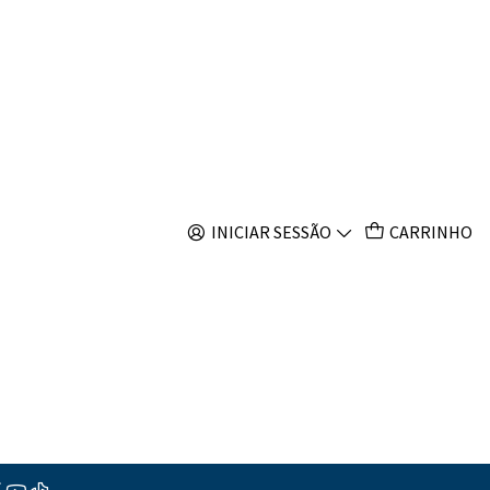
s
ity
INICIAR SESSÃO
CARRINHO
ar ao Carrinho
Comprar agora
s
ções