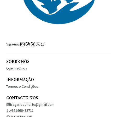
Siga-nos
SOBRE NÓS
Quem somos
INFORMAÇÃO
Termos e Condições
CONTACTE-NOS
fragariodonorte@gmail.com
+351966435711
351964098820