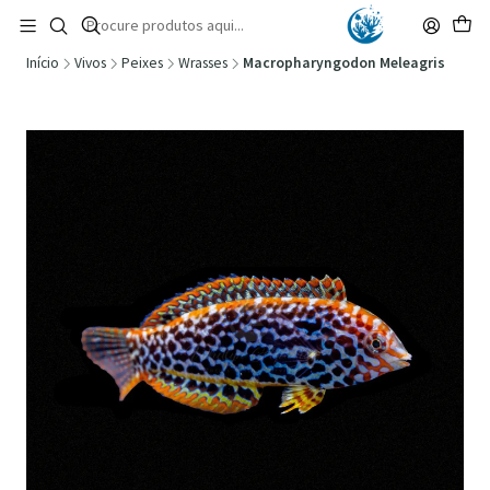
🚚 Portugal Continental: Portes Grátis desde 149,90€ (Envio extresso: 14,90€)
Ler mais
Início
Vivos
Peixes
Wrasses
Macropharyngodon Meleagris