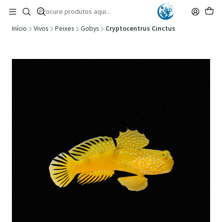
🚚 Portugal Continental: Portes Grátis desde 149,90€ (Envio extresso: 14,90€)
Ler mais
Início
Vivos
Peixes
Gobys
Cryptocentrus Cinctus