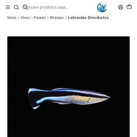
🚚 Portugal Continental: Portes Grátis desde 149,90€ (Envio extresso: 14,90€)
Ler mais
Início
Vivos
Peixes
Wrasses
Labroides Dimidiatus