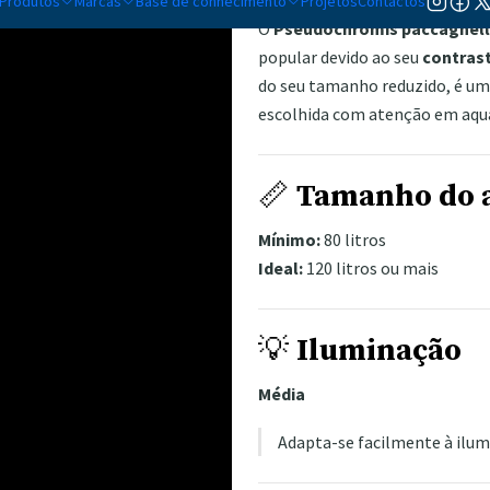
Produtos
Marcas
Base de conhecimento
Projetos
Contactos
O
Pseudochromis paccagnel
popular devido ao seu
contrast
do seu tamanho reduzido, é u
escolhida com atenção em aquá
📏
Tamanho do 
Mínimo:
80 litros
Ideal:
120 litros ou mais
💡
Iluminação
Média
Adapta-se facilmente à ilumi