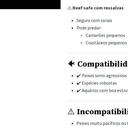
⚠️
Reef safe com ressalvas
Seguro com corais
Pode predar:
Camarões pequenos
Crustáceos pequenos
🐠
Compatibili
✔️ Peixes semi-agressivos
✔️ Espécies robustas
✔️ Aquários com boa estru
⚠️
Incompatibil
Peixes muito pacíficos ou