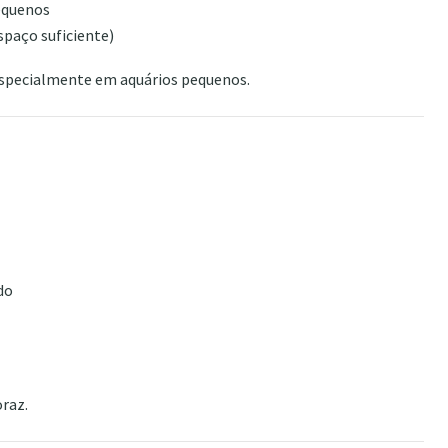
equenos
paço suficiente)
 especialmente em aquários pequenos.
do
oraz.