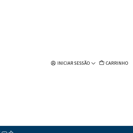
s
is Paccagnellae
INICIAR SESSÃO
CARRINHO
ar ao Carrinho
Comprar agora
s
ções