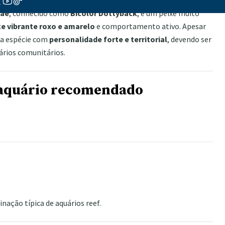
lae
, conhecido como
Bicolor Dottyback
, é um peixe muito
e vibrante roxo e amarelo
e comportamento ativo. Apesar
ma espécie com
personalidade forte e territorial
, devendo ser
rios comunitários.
aquário recomendado
nação típica de aquários reef.