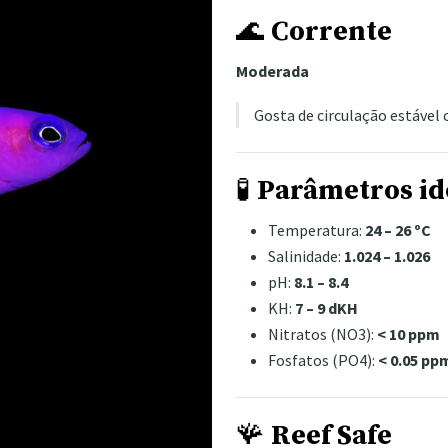
🌊
Corrente
Moderada
Gosta de circulação estável
🧪
Parâmetros id
Temperatura:
24 – 26 ºC
Salinidade:
1.024 – 1.026
pH:
8.1 – 8.4
KH:
7 – 9 dKH
Nitratos (NO3):
< 10 ppm
Fosfatos (PO4):
< 0.05 pp
🪸
Reef Safe