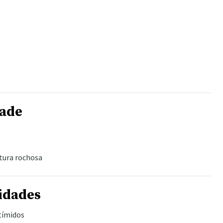
dade
tura rochosa
idades
 tímidos