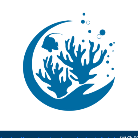
🚚 Portugal Continental: Portes Grátis desde 149,90€ (Envio extresso: 14,90€)
Ler mai
|
Pictichrom
TAMANHO
S
M
L
Adicion
Quantidade
Adicionar à lista de favorito
Mostrar stock das localiza
DESCRIÇÃO