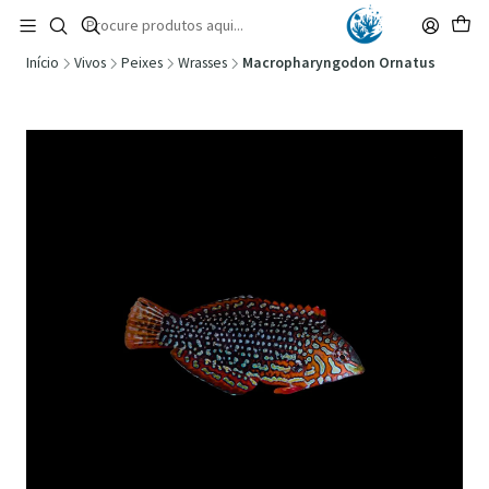
🚚 Portugal Continental: Portes Grátis desde 149,90€ (Envio extresso: 14,90€)
Ler mais
Início
Vivos
Peixes
Wrasses
Macropharyngodon Ornatus