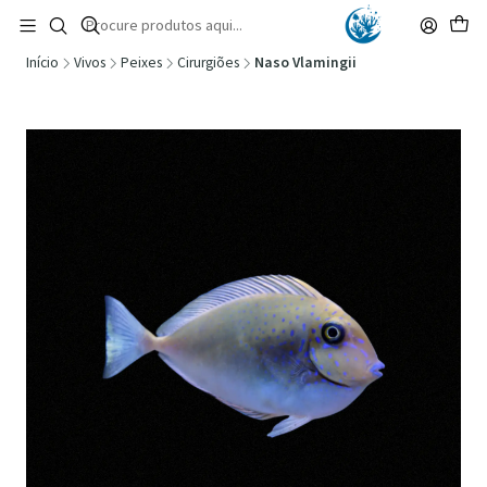
🚚 Portugal Continental: Portes Grátis desde 149,90€ (Envio extresso: 14,90€)
Ler mais
Início
Vivos
Peixes
Cirurgiões
Naso Vlamingii