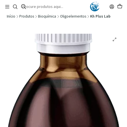
🚚 Portugal Continental: Portes Grátis desde 149,90€ (Envio extresso: 14,90€)
Ler mais
Início
Produtos
Bioquímica
Oligoelementos
Kh Plus Lab