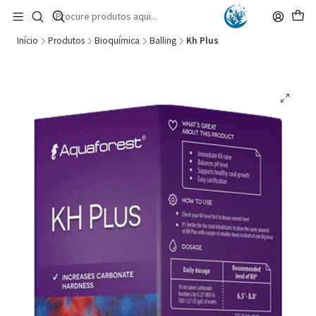
🚚 Portugal Continental: Portes Grátis desde 149,90€ (Envio extresso: 14,90€)
Ler mais
Início
Produtos
Bioquímica
Balling
Kh Plus