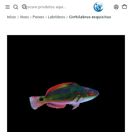
🚚 Portugal Continental: Portes Grátis desde 149,90€ (Envio extresso: 14,90€)
Ler mais
Início
Vivos
Peixes
Labrídeos
Cirrhilabrus exquisitus