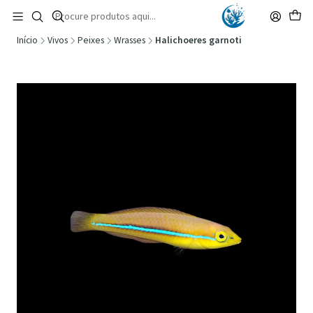
🚚 Portugal Continental: Portes Grátis desde 149,90€ (Envio extresso: 14,90€)
Ler mais
Início
Vivos
Peixes
Wrasses
Halichoeres garnoti