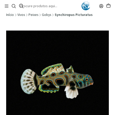
🚚 Portugal Continental: Portes Grátis desde 149,90€ (Envio extresso: 14,90€)
Ler mais
Início
Vivos
Peixes
Gobys
Synchiropus Picturatus