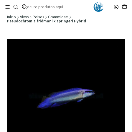
🚚 Portugal Continental: Portes Grátis desde 149,90€ (Envio extresso: 14,90€)
Ler mais
Início
Vivos
Peixes
Grammidae
Pseudochromis fridmani x springeri Hybrid