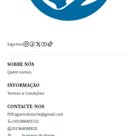
Siga-nos
SOBRE NÓS
Quem somos
INFORMAÇÃO
Termos e Condições
CONTACTE-NOS
fragariodonorte@gmail.com
+351966435711
351964098820
Fragario do Norte