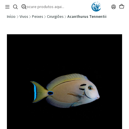
🚚 Portugal Continental: Portes Grátis desde 149,90€ (Envio extresso: 14,90€)
Ler mais
Início
Vivos
Peixes
Cirurgiões
Acanthurus Tennentii