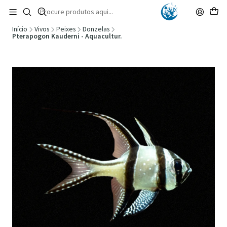
🚚 Portugal Continental: Portes Grátis desde 149,90€ (Envio extresso: 14,90€)
Ler mais
Início
Vivos
Peixes
Donzelas
Pterapogon Kauderni - Aquacultur.