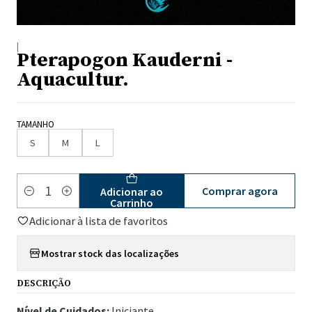
|
Pterapogon Kauderni -
Aquacultur.
TAMANHO
S
M
L
Comprar agora
Adicionar ao
Quantidade
Carrinho
Adicionar à lista de favoritos
Mostrar stock das localizações
DESCRIÇÃO
Nível de Cuidados:
Iniciante