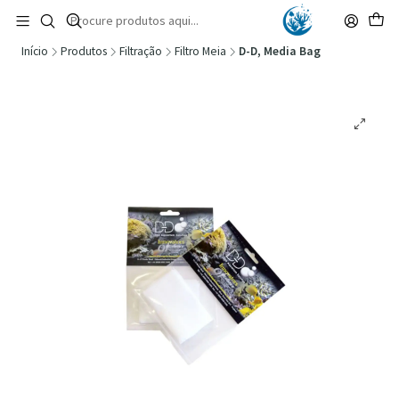
🚚 Portugal Continental: Portes Grátis desde 149,90€ (Envio extresso: 14,90€)
Ler mais
Início
Produtos
Filtração
Filtro Meia
D-D, Media Bag