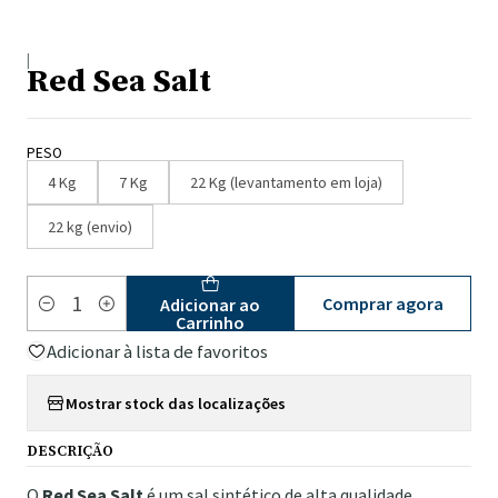
|
Red Sea Salt
PESO
4 Kg
7 Kg
22 Kg (levantamento em loja)
22 kg (envio)
Comprar agora
Adicionar ao
Quantidade
Carrinho
Adicionar à lista de favoritos
Mostrar stock das localizações
DESCRIÇÃO
O
Red Sea Salt
é um sal sintético de alta qualidade,