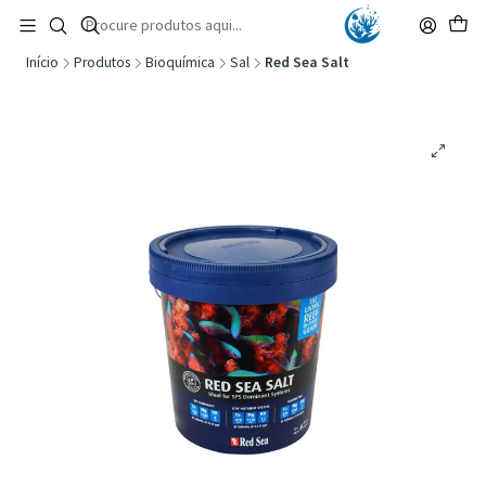
🚚 Portugal Continental: Portes Grátis desde 149,90€ (Envio extresso: 14,90€)
Ler mais
Início
Produtos
Bioquímica
Sal
Red Sea Salt