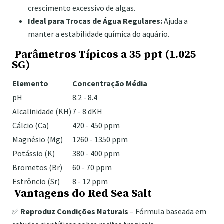
crescimento excessivo de algas.
Ideal para Trocas de Água Regulares:
Ajuda a
manter a estabilidade química do aquário.
Parâmetros Típicos a 35 ppt (1.025
SG)
Elemento
Concentração Média
pH
8.2 - 8.4
Alcalinidade (KH)
7 - 8 dKH
Cálcio (Ca)
420 - 450 ppm
Magnésio (Mg)
1260 - 1350 ppm
Potássio (K)
380 - 400 ppm
Brometos (Br)
60 - 70 ppm
Estrôncio (Sr)
8 - 12 ppm
Vantagens do Red Sea Salt
✅
Reproduz Condições Naturais
– Fórmula baseada em