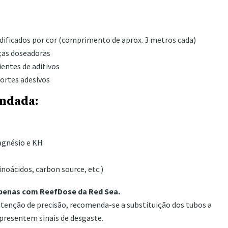
ificados por cor (comprimento de aprox. 3 metros cada)
ças doseadoras
ientes de aditivos
portes adesivos
endada:
agnésio e KH
noácidos, carbon source, etc.)
apenas com ReefDose da Red Sea.
tenção de precisão, recomenda-se a substituição dos tubos a
presentem sinais de desgaste.