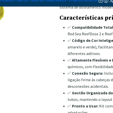
Produtos
Marcas
Base de conhecimento
instalação limpa, organizada 
Projetos
Contactos
sistema de doseamento moder
Características pr
✅
Compatibilidade Total
Red Sea ReefDose 2 e Reef
✅
Código de Cor Intelig
amarelo e verde), facilita
diferentes aditivos.
✅
Altamente Flexíveis e
químicos, com flexibilidad
✅
Conexão Segura:
Inclu
ligação firme às cabeças d
desconexões acidentais.
✅
Gestão Organizada do
tubos, mantendo o layout 
✅
Pronto a Usar:
Kit comp
adaptações.