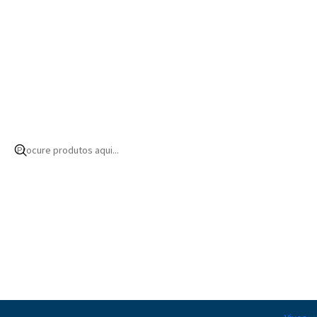
Início
Produtos
Aquários
Acessórios
Reef Dose Tubes 4x3m