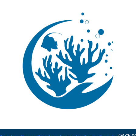
🚚 Portugal Continental: Portes Grátis desde 149,90€ (Envio extresso: 14,90€)
Ler mai
|
Reef Dose 
Adicion
Quantidade
Adicionar à lista de favorito
Mostrar stock das localiza
DESCRIÇÃO
Os
ReefDose Tubos da Red S
precisa, segura e fiável dos su
especificamente para os dose