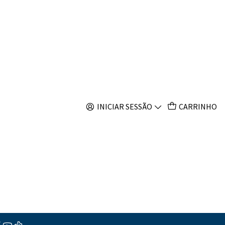
s
Tubes 4x3m
ar ao Carrinho
Comprar agora
INICIAR SESSÃO
CARRINHO
s
ções
ea
são a solução ideal e dedicada para garantir uma dosagem
plementos do teu aquário de recife. Desenvolvidos
adores
Red Sea ReefDose
, estes tubos oferecem uma