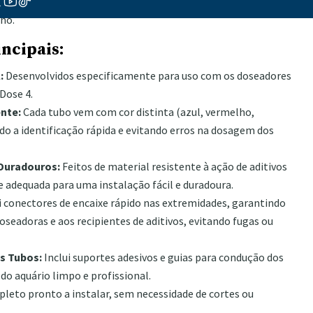
e funcional, adaptando-se perfeitamente às exigências de um
no.
incipais:
:
Desenvolvidos especificamente para uso com os doseadores
Dose 4.
ente:
Cada tubo vem com cor distinta (azul, vermelho,
ndo a identificação rápida e evitando erros na dosagem dos
 Duradouros:
Feitos de material resistente à ação de aditivos
e adequada para uma instalação fácil e duradoura.
i conectores de encaixe rápido nas extremidades, garantindo
oseadoras e aos recipientes de aditivos, evitando fugas ou
s Tubos:
Inclui suportes adesivos e guias para condução dos
do aquário limpo e profissional.
leto pronto a instalar, sem necessidade de cortes ou