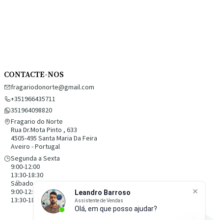
CONTACTE-NOS
fragariodonorte@gmail.com
+351966435711
351964098820
Fragario do Norte
Rua Dr.Mota Pinto , 633
4505-495 Santa Maria Da Feira
Aveiro - Portugal
Segunda a Sexta
9:00-12:00
13:30-18:30
Sábado
9:00-12:00
13:30-18:30