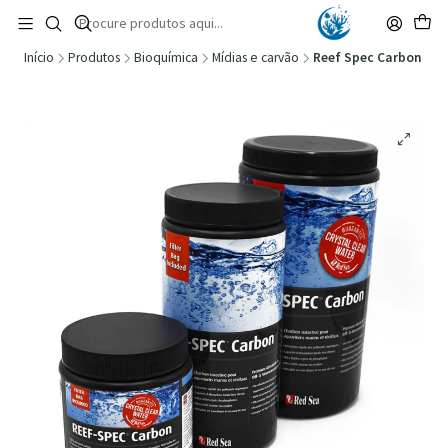
🚚 Portugal Continental: Portes Grátis desde 149,90€ (Envio extresso: 14,90€)
Ler mais
Início
Produtos
Bioquímica
Mídias e carvão
Reef Spec Carbon