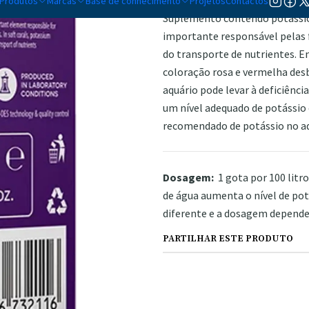
Produtos
Marcas
Base de conhecimento
Projetos
Contactos
Suplemento contendo potássio
importante responsável pelas f
do transporte de nutrientes. E
coloração rosa e vermelha desb
aquário pode levar à deficiênc
um nível adequado de potássio e
recomendado de potássio no aqu
Dosagem:
1 gota por 100 litro
de água aumenta o nível de pot
diferente e a dosagem depende d
PARTILHAR ESTE PRODUTO