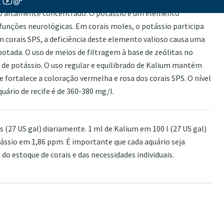
 altamente concentrado. O potássio é um elemento
unções neurológicas. Em corais moles, o potássio participa
m corais SPS, a deficiência deste elemento valioso causa uma
otada. O uso de meios de filtragem à base de zeólitas no
ia de potássio. O uso regular e equilibrado de Kalium mantém
 fortalece a coloração vermelha e rosa dos corais SPS. O nível
ário de recife é de 360-380 mg/l.
s (27 US gal) diariamente. 1 ml de Kalium em 100 l (27 US gal)
ássio em 1,86 ppm. É importante que cada aquário seja
o estoque de corais e das necessidades individuais.