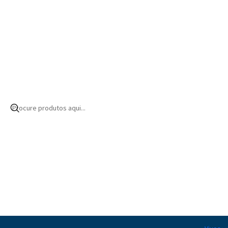
Início
Produtos
Bioquímica
Oligoelementos
Kalium