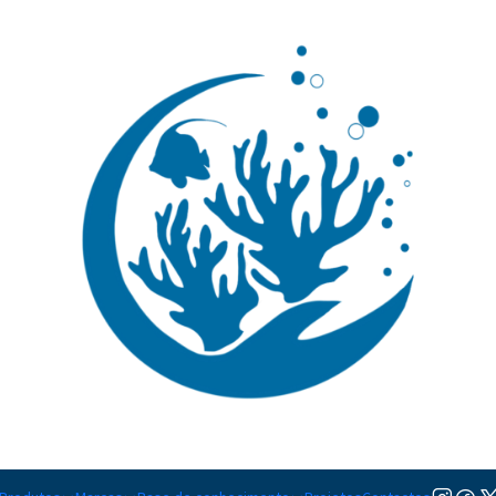
🚚 Portugal Continental: Portes Grátis desde 149,90€ (Envio extresso: 14,90€)
Ler mai
|
Kalium
TAMANHO
50ml
Adicion
Quantidade
Adicionar à lista de favorito
Mostrar stock das localiza
DESCRIÇÃO