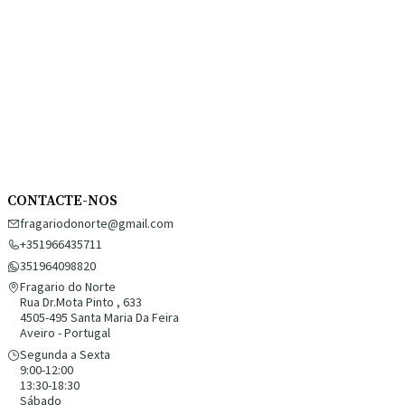
CONTACTE-NOS
fragariodonorte@gmail.com
+351966435711
351964098820
Fragario do Norte
Rua Dr.Mota Pinto , 633
4505-495 Santa Maria Da Feira
Aveiro - Portugal
Segunda a Sexta
9:00-12:00
13:30-18:30
Sábado