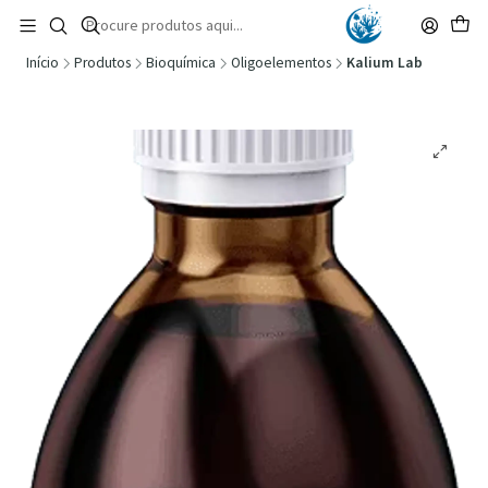
🚚 Portugal Continental: Portes Grátis desde 149,90€ (Envio extresso: 14,90€)
Ler mais
Início
Produtos
Bioquímica
Oligoelementos
Kalium Lab