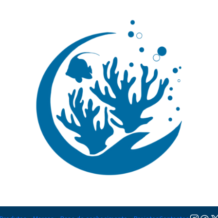
🚚 Portugal Continental: Portes Grátis desde 149,90€ (Envio extresso: 14,90€)
Ler mai
|
Xanthichth
Adicionar à lista de favorito
Mostrar stock das localiza
PARTILHAR ESTE PRODUTO