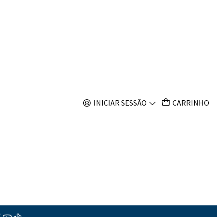
s
ys auromarginatus
s
INICIAR SESSÃO
CARRINHO
ções