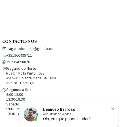
CONTACTE-NOS
fragariodonorte@gmail.com
+351966435711
351964098820
Fragario do Norte
Rua Dr.Mota Pinto , 633
4505-495 Santa Maria Da Feira
Aveiro - Portugal
Segunda a Sexta
9:00-12:00
13:30-18:30
Sábado
9:00-12:00
13:30-18:30