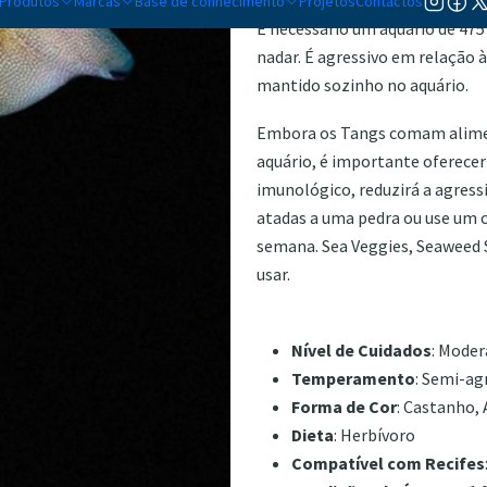
Produtos
Marcas
Base de conhecimento
Projetos
Contactos
É necessário um aquário de 475
nadar. É agressivo em relação 
mantido sozinho no aquário.
Embora os Tangs comam alimen
aquário, é importante oferecer
imunológico, reduzirá a agress
atadas a uma pedra ou use um c
semana. Sea Veggies, Seaweed S
usar.
Nível de Cuidados
: Mode
Temperamento
: Semi-ag
Forma de Cor
: Castanho,
Dieta
: Herbívoro
Compatível com Recifes