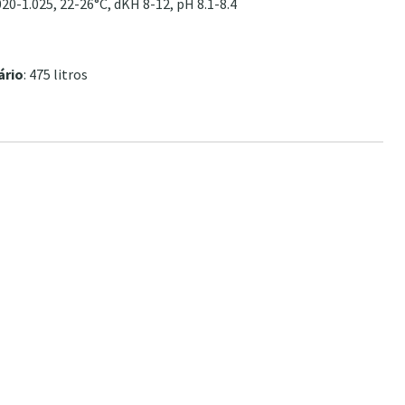
.020-1.025, 22-26°C, dKH 8-12, pH 8.1-8.4
ário
: 475 litros