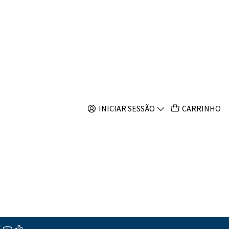
s
 Scopas
INICIAR SESSÃO
CARRINHO
ar ao Carrinho
Comprar agora
s
ções