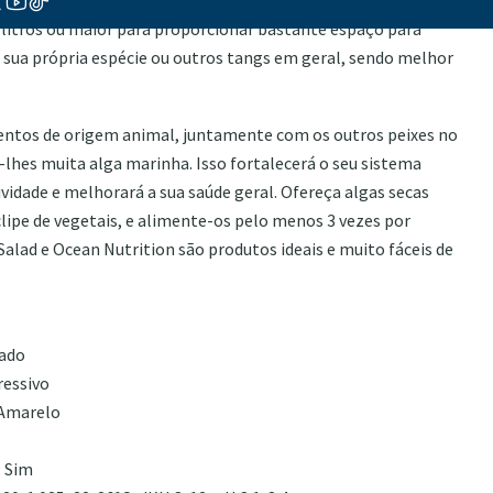
 litros ou maior para proporcionar bastante espaço para
à sua própria espécie ou outros tangs em geral, sendo melhor
tos de origem animal, juntamente com os outros peixes no
-lhes muita alga marinha. Isso fortalecerá o seu sistema
ividade e melhorará a sua saúde geral. Ofereça algas secas
lipe de vegetais, e alimente-os pelo menos 3 vezes por
alad e Ocean Nutrition são produtos ideais e muito fáceis de
rado
ressivo
 Amarelo
: Sim