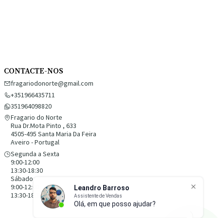
CONTACTE-NOS
fragariodonorte@gmail.com
+351966435711
351964098820
Fragario do Norte
Rua Dr.Mota Pinto , 633
4505-495 Santa Maria Da Feira
Aveiro - Portugal
Segunda a Sexta
9:00-12:00
13:30-18:30
Sábado
9:00-12:00
13:30-18:30