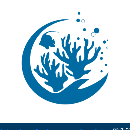
🚚 Portugal Continental: Portes Grátis desde 149,90€ (Envio extresso: 14,90€)
Ler mai
|
Zebrasoma
TAMANHO
M
Adicion
Quantidade
Adicionar à lista de favorito
Mostrar stock das localiza
DESCRIÇÃO