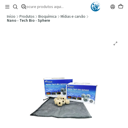
🚚 Portugal Continental: Portes Grátis desde 149,90€ (Envio extresso: 14,90€)
Ler mais
Início
Produtos
Bioquímica
Mídias e carvão
Nano - Tech Bio - Sphere