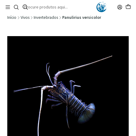
🚚 Portugal Continental: Portes Grátis desde 149,90€ (Envio extresso: 14,90€)
Ler mais
Início
Vivos
Invertebrados
Panulirius versicolor