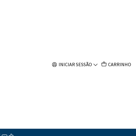
s
Gratilla
INICIAR SESSÃO
CARRINHO
ar ao Carrinho
Comprar agora
s
ções