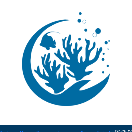
🚚 Portugal Continental: Portes Grátis desde 149,90€ (Envio extresso: 14,90€)
Ler mai
|
Tripneutes 
TAMANHO
S
Adicion
Quantidade
Adicionar à lista de favorito
Mostrar stock das localiza
DESCRIÇÃO