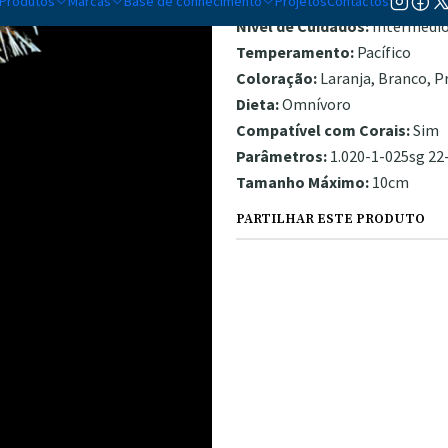
Produtos
Marcas
Base de conhecimento
Projetos
Contactos
Nível de Cuidados:
Intermédi
Temperamento:
Pacífico
Coloração:
Laranja, Branco, P
Dieta:
Omnívoro
Compatível com Corais:
Sim
Parâmetros:
1.020-1-025sg 22-
Tamanho Máximo:
10cm
PARTILHAR ESTE PRODUTO