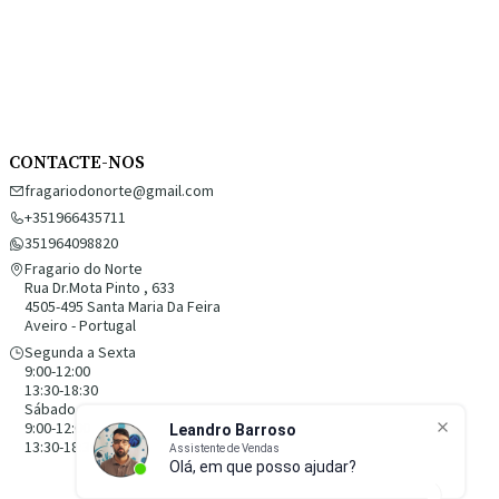
CONTACTE-NOS
fragariodonorte@gmail.com
+351966435711
351964098820
Fragario do Norte
Rua Dr.Mota Pinto , 633
4505-495 Santa Maria Da Feira
Aveiro - Portugal
Segunda a Sexta
9:00-12:00
13:30-18:30
Sábado
9:00-12:00
13:30-18:30