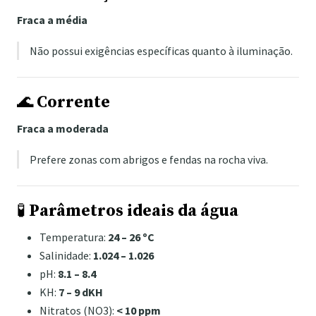
Fraca a média
Não possui exigências específicas quanto à iluminação.
🌊
Corrente
Fraca a moderada
Prefere zonas com abrigos e fendas na rocha viva.
🧪
Parâmetros ideais da água
Temperatura:
24 – 26 ºC
Salinidade:
1.024 – 1.026
pH:
8.1 – 8.4
KH:
7 – 9 dKH
Nitratos (NO3):
< 10 ppm