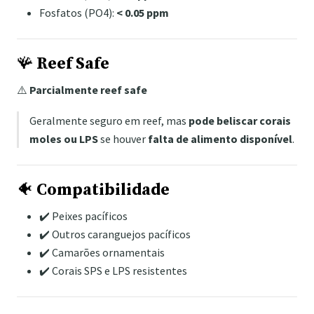
Fosfatos (PO4):
< 0.05 ppm
🪸
Reef Safe
⚠️
Parcialmente reef safe
Geralmente seguro em reef, mas
pode beliscar corais
moles ou LPS
se houver
falta de alimento disponível
.
🐠
Compatibilidade
✔️ Peixes pacíficos
✔️ Outros caranguejos pacíficos
✔️ Camarões ornamentais
✔️ Corais SPS e LPS resistentes