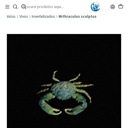
🚚 Portugal Continental: Portes Grátis desde 149,90€ (Envio extresso: 14,90€)
Ler mais
Início
Vivos
Invertebrados
Mithraculus sculptus