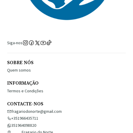
Siga-nos
SOBRE NÓS
Quem somos
INFORMAÇÃO
Termos e Condições
CONTACTE-NOS
fragariodonorte@gmail.com
+351966435711
351964098820
Fragario do Norte