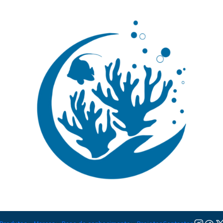
🚚 Portugal Continental: Portes Grátis desde 149,90€ (Envio extresso: 14,90€)
Ler mai
|
Anampses L
TAMANHO
M
Adicionar à lista de favorito
Mostrar stock das localiza
PARTILHAR ESTE PRODUTO