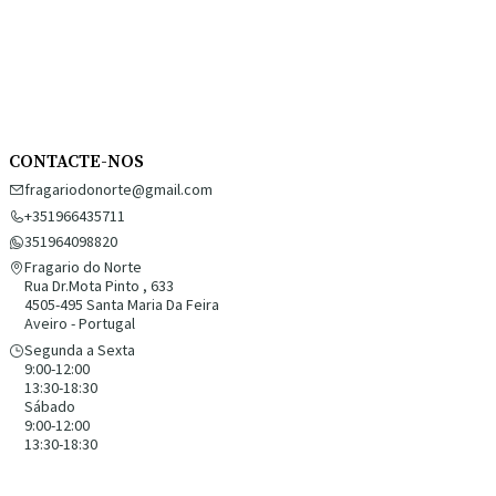
CONTACTE-NOS
fragariodonorte@gmail.com
+351966435711
351964098820
Fragario do Norte
Rua Dr.Mota Pinto , 633
4505-495 Santa Maria Da Feira
Aveiro - Portugal
Segunda a Sexta
9:00-12:00
13:30-18:30
Sábado
9:00-12:00
13:30-18:30