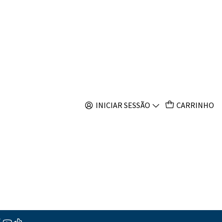
s
ineatus
INICIAR SESSÃO
CARRINHO
s
ções