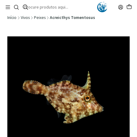
🚚 Portugal Continental: Portes Grátis desde 149,90€ (Envio extresso: 14,90€)
Ler mais
Início
Vivos
Peixes
Acreicthys Tomentosus