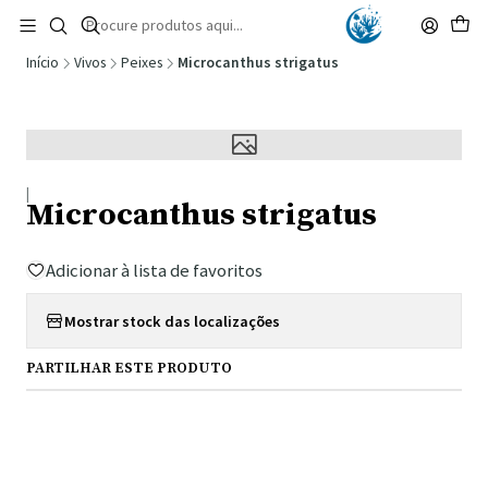
🚚 Portugal Continental: Portes Grátis desde 149,90€ (Envio extresso: 14,90€)
Ler mais
Início
Vivos
Peixes
Microcanthus strigatus
|
Microcanthus strigatus
Adicionar à lista de favoritos
Mostrar stock das localizações
PARTILHAR ESTE PRODUTO