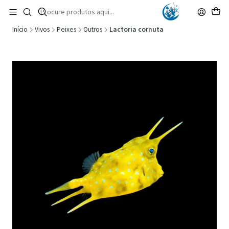
🚚 Portugal Continental: Portes Grátis desde 149,90€ (Envio extresso: 14,90€)
Ler mais
Início
Vivos
Peixes
Outros
Lactoria cornuta