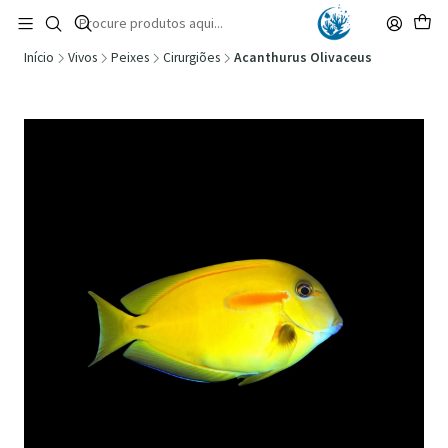
🚚 Portugal Continental: Portes Grátis desde 149,90€ (Envio extresso: 14,90€)
Ler mais
Início
Vivos
Peixes
Cirurgiões
Acanthurus Olivaceus