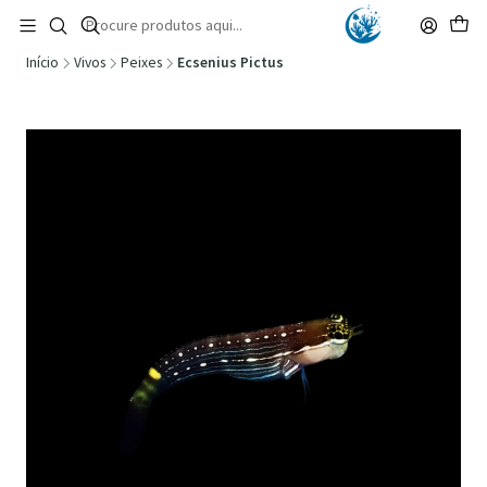
🚚 Portugal Continental: Portes Grátis desde 149,90€ (Envio extresso: 14,90€)
Ler mais
Início
Vivos
Peixes
Ecsenius Pictus