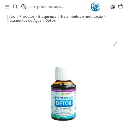
🚚 Portugal Continental: Portes Grátis desde 149,90€ (Envio extresso: 14,90€)
Ler mais
Início
Produtos
Bioquímica
Tratamentos e medicação
Tratamentos de Água
Detox