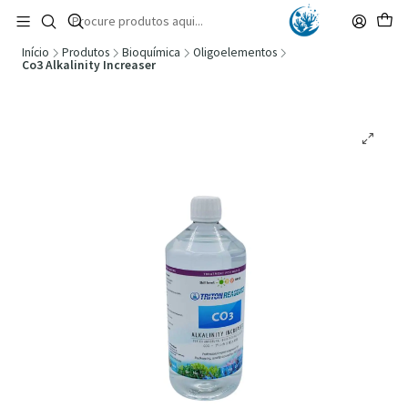
🚚 Portugal Continental: Portes Grátis desde 149,90€ (Envio extresso: 14,90€)
Ler mais
Início
Produtos
Bioquímica
Oligoelementos
Co3 Alkalinity Increaser