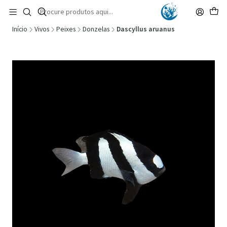
🚚 Portugal Continental: Portes Grátis desde 149,90€ (Envio extresso: 14,90€)
Ler mais
Início
Vivos
Peixes
Donzelas
Dascyllus aruanus