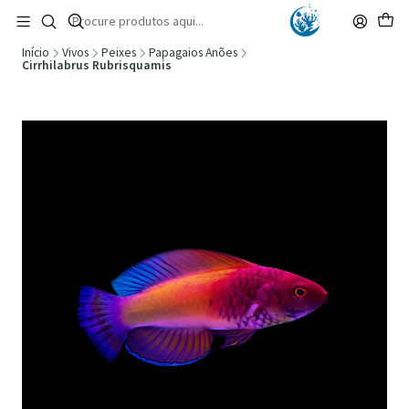
🚚 Portugal Continental: Portes Grátis desde 149,90€ (Envio extresso: 14,90€)
Ler mais
Início
Vivos
Peixes
Papagaios Anões
Cirrhilabrus Rubrisquamis