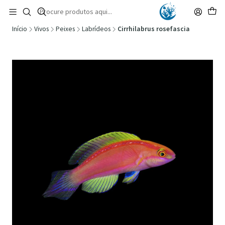
🚚 Portugal Continental: Portes Grátis desde 149,90€ (Envio extresso: 14,90€)
Ler mais
Início
Vivos
Peixes
Labrídeos
Cirrhilabrus rosefascia