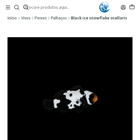
🚚 Portugal Continental: Portes Grátis desde 149,90€ (Envio extresso: 14,90€)
Ler mais
Início
Vivos
Peixes
Palhaços
Black ice snowflake ocellaris