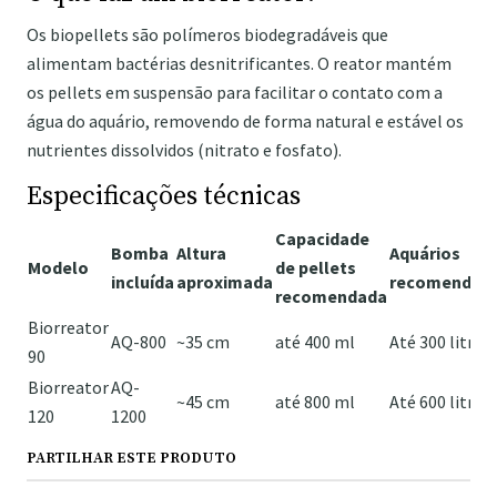
Os biopellets são polímeros biodegradáveis ​​que
alimentam bactérias desnitrificantes. O reator mantém
os pellets em suspensão para facilitar o contato com a
água do aquário, removendo de forma natural e estável os
nutrientes dissolvidos (nitrato e fosfato).
Especificações técnicas
Capacidade
Bomba
Altura
Aquários
Modelo
de pellets
incluída
aproximada
recomendad
recomendada
Biorreator
AQ-800
~35 cm
até 400 ml
Até 300 litros
90
Biorreator
AQ-
~45 cm
até 800 ml
Até 600 litros
120
1200
PARTILHAR ESTE PRODUTO