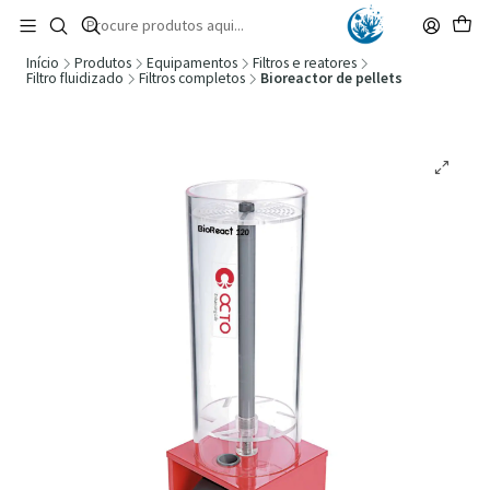
🚚 Portugal Continental: Portes Grátis desde 149,90€ (Envio extresso: 14,90€)
Ler mais
Início
Produtos
Equipamentos
Filtros e reatores
Filtro fluidizado
Filtros completos
Bioreactor de pellets