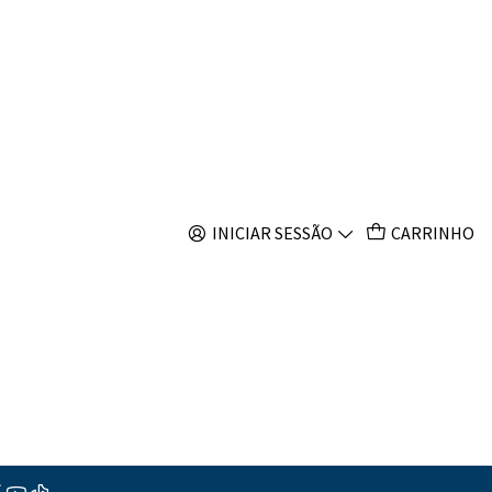
s
cks
ar ao Carrinho
Comprar agora
INICIAR SESSÃO
CARRINHO
s
ções
tras em biologia, projetadas para fácil fragmentação. Nossas
m a rochas vivas naturais e, ao contrário das rochas cerâmicas,
 têm alta porosidade. Elas são um meio de filtragem perfeito e