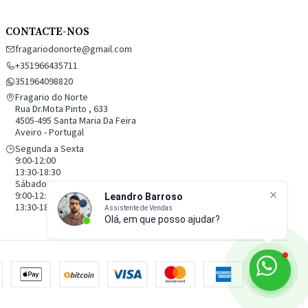
CONTACTE-NOS
fragariodonorte@gmail.com
+351966435711
351964098820
Fragario do Norte
Rua Dr.Mota Pinto , 633
4505-495 Santa Maria Da Feira
Aveiro - Portugal
Segunda a Sexta
9:00-12:00
13:30-18:30
Sábado
9:00-12:00
13:30-18:30