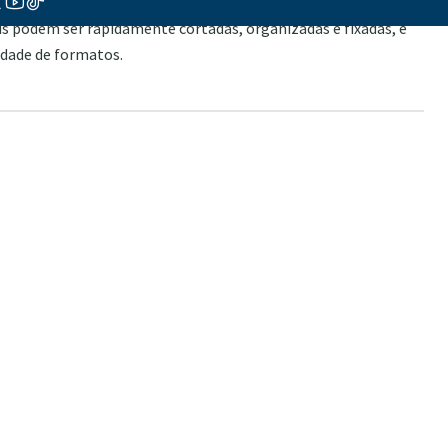
os microrganismos benéficos. Com as rochas Aquaforest, o
ois podem ser rapidamente cortadas, organizadas e fixadas, e
edade de formatos.