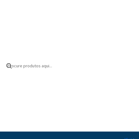
Início
Produtos
Aquascaping
Hardscape
Rochas
Af Frag Rocks