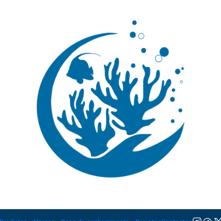
🚚 Portugal Continental: Portes Grátis desde 149,90€ (Envio extresso: 14,90€)
Ler mai
|
Af Frag Ro
Adicion
Quantidade
Adicionar à lista de favorito
Mostrar stock das localiza
DESCRIÇÃO
Rochas de alta qualidade e neu
rochas artificiais se assemelha
são feitas de materiais leves e