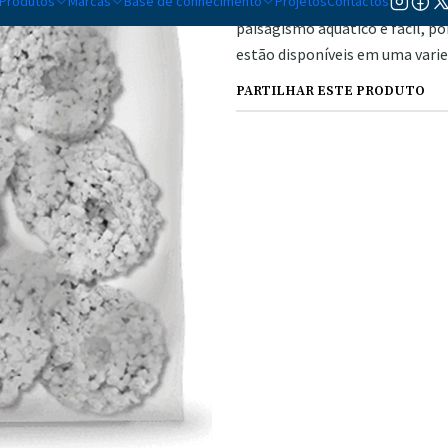
Produtos
Marcas
Base de conhecimento
um habitat perfeito para vári
Projetos
Contactos
paisagismo aquático é fácil, p
estão disponíveis em uma vari
PARTILHAR ESTE PRODUTO