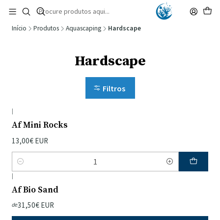
🚚 Portugal Continental: Portes Grátis desde 149,90€ (Envio extresso: 14,90€)
Ler mais
Início
Produtos
Aquascaping
Hardscape
Hardscape
Filtros
|
Af Mini Rocks
13,00€ EUR
Quantidade
|
Af Bio Sand
31,50€ EUR
de